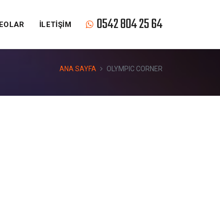
0542 804 25 64
DEOLAR
İLETİŞİM
ANA SAYFA
OLYMPIC CORNER